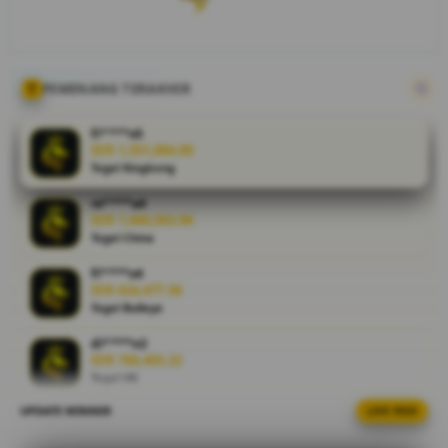
berkolaborasi
dengan situs
toto slot
gacor & toto
togel online
PEMENANG TERAKHIR
yang sedang
banyak di
fi****o5
minati oleh
IDR 1,551,884.00
Togel Kingkong
para
penggemar
re****a4
situs toto
IDR 1,660,563.96
slot, dengan
Togel China
sistem yang
fi****o4
simpel dan
IDR 624,477.56
navigasi nya
Togel Bulleye
ringan
membuat
di****n2
situs ini
IDR 760,403.22
Togel HK
menjadi
favorit di
UPDATE WINNER
LIVE FEED
fi****o6
kalangan
IDR 801,278.58
para pecinta
Togel Singapore