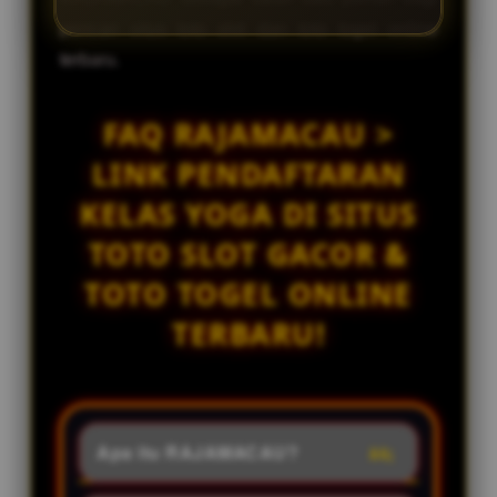
pencari situs toto slot dan toto togel online
terbaru.
FAQ RAJAMACAU >
LINK PENDAFTARAN
KELAS YOGA DI SITUS
TOTO SLOT GACOR &
TOTO TOGEL ONLINE
TERBARU!
Apa itu RAJAMACAU?
RAJAMACAU menjadi tempat