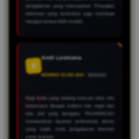
pengalaman yang memuaskan. Penyajian
informasi yang terstruktur juga membuat
navigasi terasa lebih mudah.
Andi Lesmana
S
MEMBER SEJAK 2024
MANADO
Bagi Anda yang sedang mencari situs toto
terpercaya dengan koleksi toto togel dan
toto slot yang beragam, RAJAMACAU
menawarkan layanan profesional, akses
yang stabil, serta pengalaman bermain
yang nyaman.