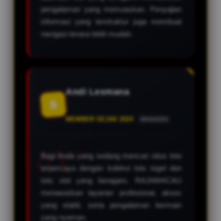
pengalaman yang memuaskan. Penyajian
informasi yang terstruktur juga membuat
navigasi terasa lebih mudah.
Andi Lesmana
S
MEMBER SEJAK 2024
MANADO
Bagi Anda yang sedang mencari situs toto
terpercaya dengan koleksi toto togel dan
toto slot yang beragam, RAJAMACAU
menawarkan layanan profesional, akses
yang stabil, serta pengalaman bermain
yang nyaman.