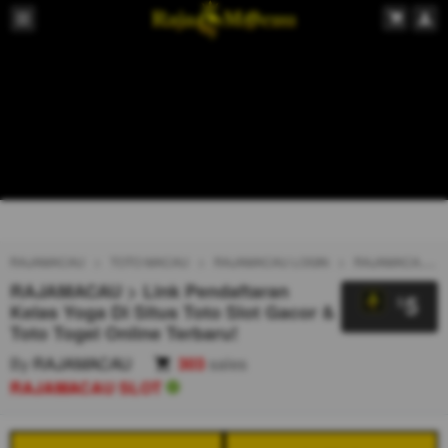
RAJAMACAU
TOTO MACAU
RAJAMACAU LOGIN
RAJAMACAU SLOT
RAJAMACAU > Link Pendaftaran
5
$
Kelas Yoga Di Situs Toto Slot Gacor &
Toto Togel Online Terbaru!
By
RAJAMACAU
303
sales
RAJAMACAU SLOT