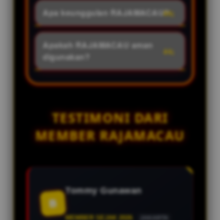
pendaftaran kelas yoga yang
Apa keunggulan RAJAMACAU?
berkolaborasi dengan situs toto
Keunggulan Utama RAJAMACAU
slot gacor & toto togel online
itu terletak pada sistem dan
Apakah RAJAMACAU aman
yang sedang banyak di minati
navigasi yang ringan membuat
digunakan?
oleh para penggemar situs toto
para pemain tidak ribet untuk
slot, dengan sistem yang simpel
Tentu, RAJAMACAU
bermain di situs ini menggunakan
dan navigasi nya ringan membuat
mengedepankan perlindungan
device apapun, sehingga para
situs ini menjadi favorit di
data pengguna melalui teknologi
pemain bisa bermain dengan
kalangan para pecinta toto slot
keamanan yang ketat, sehingga
TESTIMONI DARI
nyaman di situs rajamacau ini.
saat ini.
setiap aktivitas di dalam platform
MEMBER RAJAMACAU
dapat dilakukan dengan lebih
aman, lancar, dan memberikan
rasa nyaman bagi seluruh
member tanpa khawatir akun
member ilang atau tidak bisa di
Tommy Gunawan
akses.
B
MEMBER SEJAK 2026
JAKARTA