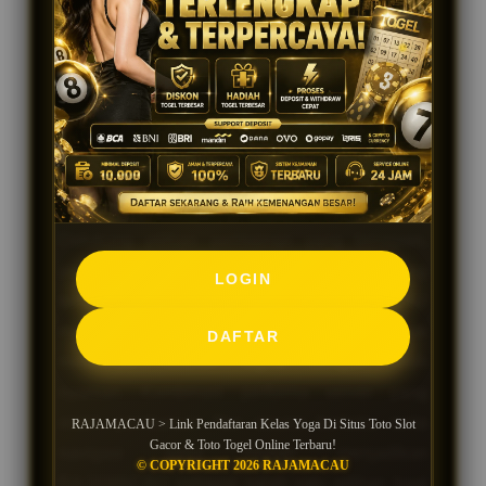
TERBARU!
RAJAMACAU merupakan Situs
Toto Slot Gacor
& Toto Togel Online
Terbaru yang
menghadirkan pengalaman bermain dengan
akses cepat, tampilan modern, serta sistem
yang responsif di berbagai perangkat.
Didukung pilihan permainan yang beragam,
proses login yang praktis, dan layanan yang
LOGIN
tersedia selama 24 jam, RAJAMACAU
memberikan kemudahan bagi pengguna untuk
DAFTAR
menikmati hiburan digital dengan lebih
nyaman. Kombinasi performa server yang
stabil, pembaruan fitur secara berkala, serta
RAJAMACAU > Link Pendaftaran Kelas Yoga Di Situs Toto Slot
Gacor & Toto Togel Online Terbaru!
navigasi yang mudah menjadikan
© COPYRIGHT 2026 RAJAMACAU
RAJAMACAU sebagai salah satu pilihan bagi