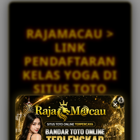
toto slot saat
sa****a6
ini.
IDR 843,315.88
Togel Kingkong
V
RAJAMACAU >
i
re****a7
IDR 906,971.66
e
LINK
Toto Macau
w
l
vi****o3
PENDAFTARAN
i
IDR 1,481,940.08
c
Toto Macau
KELAS YOGA DI
e
n
SITUS TOTO
s
e
SLOT GACOR &
d
e
TOTO TOGEL
t
a
ONLINE
i
l
s