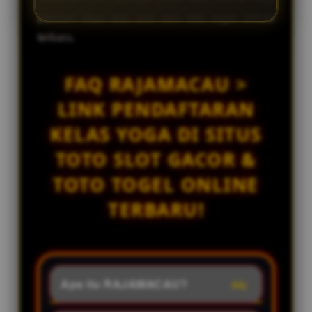
pencari situs toto slot dan toto togel online
terbaru.
FAQ RAJAMACAU >
LINK PENDAFTARAN
KELAS YOGA DI SITUS
TOTO SLOT GACOR &
TOTO TOGEL ONLINE
TERBARU!
Apa itu RAJAMACAU?
RAJAMACAU menjadi tempat