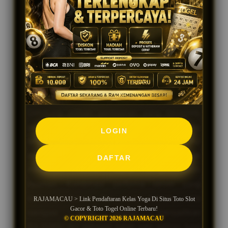
TERBARU!
RAJAMACAU merupakan Situs
Toto Slot Gacor
& Toto Togel Online
Terbaru yang
menghadirkan pengalaman bermain dengan
akses cepat, tampilan modern, serta sistem
yang responsif di berbagai perangkat.
Didukung pilihan permainan yang beragam,
proses login yang praktis, dan layanan yang
LOGIN
tersedia selama 24 jam, RAJAMACAU
memberikan kemudahan bagi pengguna untuk
DAFTAR
menikmati hiburan digital dengan lebih
nyaman. Kombinasi performa server yang
stabil, pembaruan fitur secara berkala, serta
RAJAMACAU > Link Pendaftaran Kelas Yoga Di Situs Toto Slot
Gacor & Toto Togel Online Terbaru!
navigasi yang mudah menjadikan
© COPYRIGHT 2026 RAJAMACAU
RAJAMACAU sebagai salah satu pilihan bagi