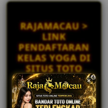
toto slot saat
la****u1
ini.
IDR 773,348.56
Toto Macau
V
RAJAMACAU >
i
at****r3
IDR 952,331.60
e
LINK
Togel China
w
l
ni****o8
PENDAFTARAN
i
IDR 1,296,114.96
c
Togel Bulleye
KELAS YOGA DI
e
n
SITUS TOTO
s
e
SLOT GACOR &
d
e
TOTO TOGEL
t
a
ONLINE
i
l
s