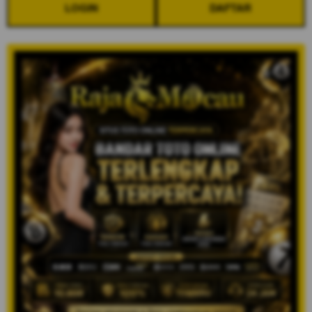
LOGIN
DAFTAR