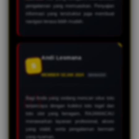
pengalaman yang memuaskan. Penyajian
informasi yang terstruktur juga membuat
navigasi terasa lebih mudah.
Andi Lesmana
S
MEMBER SEJAK 2024
MANADO
Bagi Anda yang sedang mencari situs toto
terpercaya dengan koleksi toto togel dan
toto slot yang beragam, RAJAMACAU
menawarkan layanan profesional, akses
yang stabil, serta pengalaman bermain
yang nyaman.