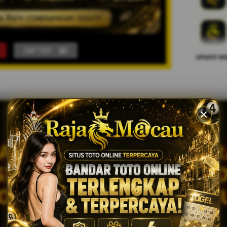
i
l
s
DAFTAR
UPDATE W
AU > LINK PENDAFTAR
SITUS TOTO SLOT GAC
OGEL ONLINE TERBAR