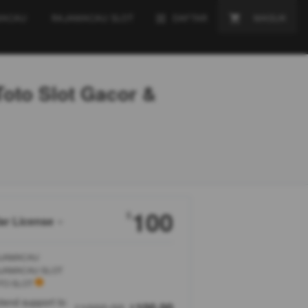
MACAU
RAJAMACAU SLOT
DAFTAR
MASUK
oto Slot Gacor &
100
$
ar License
88
lar License
$
SELECTED
luded:
JAMACAU
luded:
MACAU menjadi tempat pendaftaran
JAMACAU SLOT
luded:
TO SLOT
s yoga yang berkolaborasi dengan situs
slot gacor & toto togel online yang
tend support to
$
$