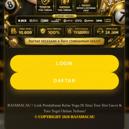
tus
Toto Slot Gacor & Toto Togel Online
Terbaru yang mengh
n modern, serta sistem yang responsif di berbagai perangkat
in yang praktis, dan layanan yang tersedia selama 24 
uk menikmati hiburan digital dengan lebih nyaman. Kombinasi 
kala, serta navigasi yang mudah menjadikan RAJAMACAU seba
 togel online terbaru.
MACAU > LINK PENDAFTA
LOGIN
ITUS TOTO SLOT GACOR & 
DAFTAR
ONLINE TERBARU!
RAJAMACAU > Link Pendaftaran Kelas Yoga Di Situs Toto Slot Gacor &
Toto Togel Online Terbaru!
© COPYRIGHT 2026 RAJAMACAU
AU?