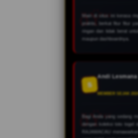
Main di situs ini kerasa r
praktis, berkat fitur fitur 
ringan dan tidak berat unt
maupun dashboardnya.
Andi Lesmana
S
MEMBER SEJAK 20
Bagi Anda yang sedang men
dengan koleksi toto togel 
RAJAMACAU menawarkan la