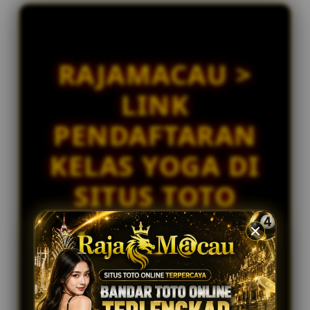
toto slot saat
la****u3
ini.
IDR 1,157,552.18
Togel Singapore
V
RAJAMACAU >
i
la****u4
IDR 708,443.10
e
LINK
Toto Macau
w
l
ka****u4
PENDAFTARAN
i
IDR 634,285.58
c
Toto Macau
KELAS YOGA DI
e
n
SITUS TOTO
s
e
SLOT GACOR &
d
e
TOTO TOGEL
t
a
ONLINE
i
l
s