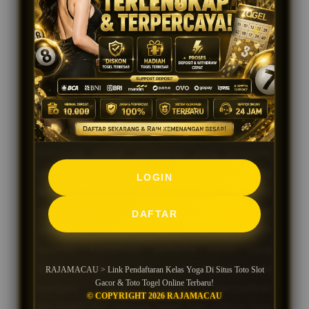
TERBARU!
RAJAMACAU merupakan Situs
Toto Slot Gacor
& Toto Togel Online
Terbaru yang
menghadirkan pengalaman bermain dengan
akses cepat, tampilan modern, serta sistem
yang responsif di berbagai perangkat.
Didukung pilihan permainan yang beragam,
proses login yang praktis, dan layanan yang
LOGIN
tersedia selama 24 jam, RAJAMACAU
memberikan kemudahan bagi pengguna untuk
DAFTAR
menikmati hiburan digital dengan lebih
nyaman. Kombinasi performa server yang
stabil, pembaruan fitur secara berkala, serta
RAJAMACAU > Link Pendaftaran Kelas Yoga Di Situs Toto Slot
Gacor & Toto Togel Online Terbaru!
navigasi yang mudah menjadikan
© COPYRIGHT 2026 RAJAMACAU
RAJAMACAU sebagai salah satu pilihan bagi