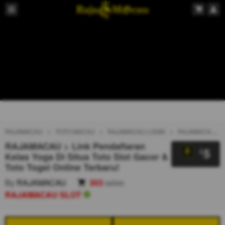
RAJAMACAU
TOTO MACAU
RAJAMACAU LOGIN
RAJAMACAU SLOT
RAJAMACAU > Link Pendaftaran
5
$
Kelas Yoga Di Situs Toto Slot Gacor &
Toto Togel Online Terbaru!
By
RAJAMACAU
303
sales
RAJAMACAU SLOT