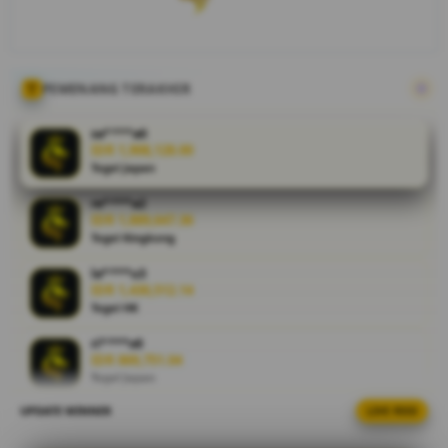
berkolaborasi
dengan situs
toto slot
gacor & toto
togel online
PEMENANG TERAKHIR
yang sedang
banyak di
sa****a0
minati oleh
IDR 1,908,128.00
Togel Japan
para
penggemar
re****a2
situs toto
IDR 1,889,647.36
slot, dengan
Togel Kingkong
sistem yang
la****u3
simpel dan
IDR 1,430,512.14
navigasi nya
Togel HK
ringan
membuat
ri****o0
situs ini
IDR 869,751.04
Togel Japan
menjadi
favorit di
UPDATE WINNER
LIVE FEED
ar****o3
kalangan
IDR 1,675,442.04
para pecinta
Toto Macau