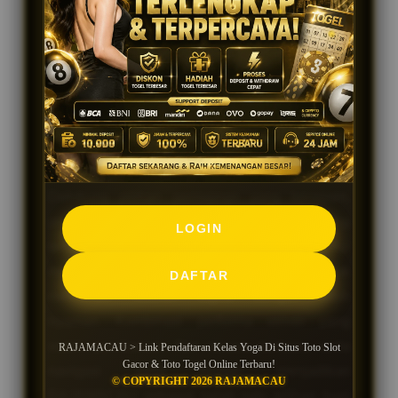
TERBARU!
RAJAMACAU merupakan Situs
Toto Slot Gacor
& Toto Togel Online
Terbaru yang
menghadirkan pengalaman bermain dengan
akses cepat, tampilan modern, serta sistem
yang responsif di berbagai perangkat.
Didukung pilihan permainan yang beragam,
proses login yang praktis, dan layanan yang
LOGIN
tersedia selama 24 jam, RAJAMACAU
memberikan kemudahan bagi pengguna untuk
DAFTAR
menikmati hiburan digital dengan lebih
nyaman. Kombinasi performa server yang
stabil, pembaruan fitur secara berkala, serta
RAJAMACAU > Link Pendaftaran Kelas Yoga Di Situs Toto Slot
Gacor & Toto Togel Online Terbaru!
navigasi yang mudah menjadikan
© COPYRIGHT 2026 RAJAMACAU
RAJAMACAU sebagai salah satu pilihan bagi