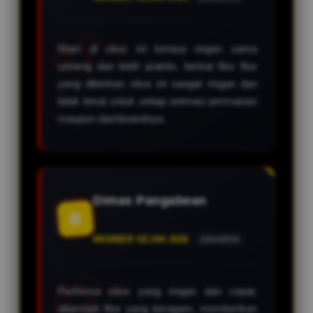
Main di situs ini kerasa ringan sama
seneng dan lebih praktis, berkat fitur fitur
yang diberkan situs ini sangat ringan dan
tidak berat untuk setiap animasi permainan
maupun dashboardnya.
Dimas Pangabean
D
MEMBER SEJAK 2026
JAKARTA
Performa situs yang ringan dan cepat,
ditambah fitur yang beragam, memberikan