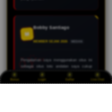
Bobby Santiago
M
MEMBER SEJAK 2026
MEDAN
Pengalaman saya menggunakan situs ini
sebagai situs toto andalan saya cukup
memuaskan, Langsung di gas aja bagi
yang kebingungan cari situs toto gacor,
Bonus
Login
Daftar
Live Chat
RAJAMACAU punya semuanya jadi gausa
khawatir buat cari situs toto yang paling oke
di 2026 ini!