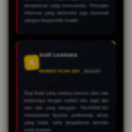
pengalaman yang memuaskan. Penyajian
informasi yang terstruktur juga membuat
navigasi terasa lebih mudah.
Andi Lesmana
S
MEMBER SEJAK 2024
MANADO
Bagi Anda yang sedang mencari situs toto
terpercaya dengan koleksi toto togel dan
toto slot yang beragam, RAJAMACAU
menawarkan layanan profesional, akses
yang stabil, serta pengalaman bermain
yang nyaman.