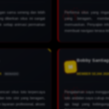
ingan sama seneng dan lebih
Performa situs yang ringa
yang diberkan situs ini sangat
yang beragam, membe
uk setiap animasi permainan
memuaskan. Penyajian info
membuat navigasi terasa le
Bobby Santia
M
24
MEMBER SEJAK 20
MANADO
cari situs toto terpercaya
Pengalaman saya menggunak
dan toto slot yang beragam,
toto andalan saya cukup 
yanan profesional, akses
aja bagi yang kebingung