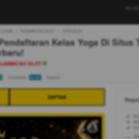
RAJA
 LOGIN
RAJAMACAU SLOT
TOTO SLOT
ndaftaran Kelas Yoga Di Situs T
rbaru!
AJAMACAU SLOT
Comments
Support
3
23.187
DAFTAR
Regul
Regu
Inc
RA
Inc
RAJA
RA
Inc
TO
kela
toto 
Ex