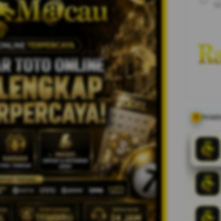
seda
12
peng
yang
membu
para 
V
i
e
w
l
PEME
i
c
e
n
s
e
d
e
t
a