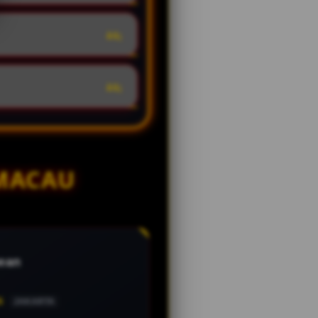
itus toto slot gacor &
to slot, dengan sistem
ngan para pecinta toto
 ringan membuat para
ingga para pemain bisa
nologi keamanan yang
ebih aman, lancar, dan
ng atau tidak bisa di
AMACAU
ean
26
JAKARTA