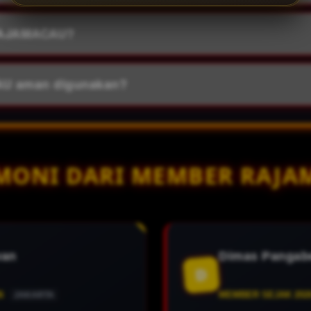
pat pendaftaran kelas yoga yang berkolaborasi dengan s
g sedang banyak di minati oleh para penggemar situs to
RAJAMACAU?
asi nya ringan membuat situs ini menjadi favorit di kala
JAMACAU itu terletak pada sistem dan navigasi yang
tuk bermain di situs ini menggunakan device apapun, seh
U aman digunakan?
 di situs rajamacau ini.
ngedepankan perlindungan data pengguna melalui tek
p aktivitas di dalam platform dapat dilakukan dengan l
an bagi seluruh member tanpa khawatir akun member ila
MONI DARI MEMBER RAJ
an
Dimas Pangab
D
26
MEMBER SEJAK 20
JAKARTA