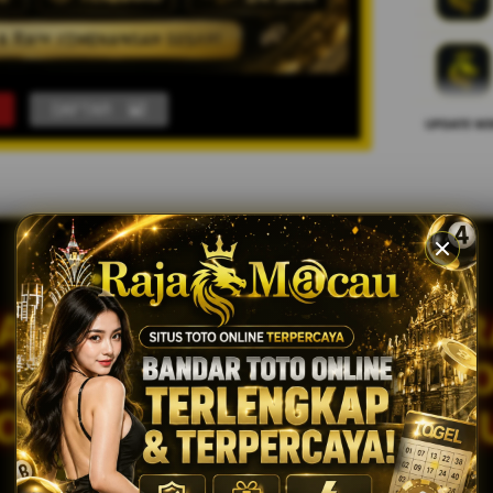
i
l
s
DAFTAR
UPDATE W
AU > LINK PENDAFTAR
SITUS TOTO SLOT GAC
OGEL ONLINE TERBAR