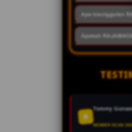
RAJAMACAU menjadi tem
toto togel online yan
Apa keunggulan 
yang simpel dan navig
Keunggulan Utama RA
slot saat ini.
pemain tidak ribet un
Apakah RAJAMACA
bermain dengan nyaman
Tentu, RAJAMACAU me
ketat, sehingga setia
memberikan rasa nyam
akses.
TESTI
Tommy Gunaw
B
MEMBER SEJAK 20