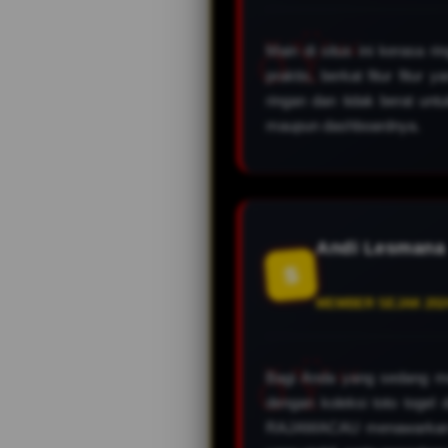
Main di situs ini kerasa r
praktis, berkat fitur fitur 
ringan dan tidak berat unt
maupun dashboardnya.
Andi Lesmana
S
MEMBER SEJAK 20
Bagi Anda yang sedang men
dengan koleksi toto togel 
RAJAMACAU menawarkan la